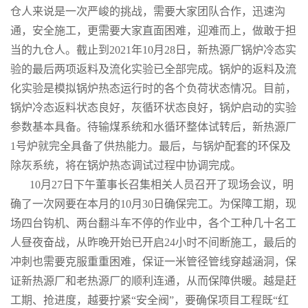
仓人来说是一次严峻的挑战，需要大家团队合作，迅速沟
通，安全施工，更需要大家直面困难，迎难而上，做敢于担
当的九仓人。截止到2021年10月28日，新热源厂锅炉冷态实
验的最后两项返料及流化实验已全部完成。锅炉的返料及流
化实验是模拟锅炉热态运行时的各个负荷状态情况。目前，
锅炉冷态返料状态良好，灰循环状态良好，锅炉启动的实验
参数基本具备。待输煤系统和水循环整体试转后，新热源厂
1号炉就完全具备了供热能力。最后，与锅炉配套的环保及
除灰系统，将在锅炉热态调试过程中协调完成。
10月27日下午董事长召集相关人员召开了现场会议，明
确了一次网要在本月的10月30日确保完工。为保障工期，现
场四台钩机、两台翻斗车不停的作业中，各个工种几十名工
人昼夜奋战，从昨晚开始已开启24小时不间断施工，最后的
冲刺也需要克服重重困难，保证一米管径管线穿越涵洞，保
证新热源厂和老热源厂的顺利连通，从而保障供暖。越是赶
工期、抢进度，越要拧紧“安全阀”，要确保项目工程既“红