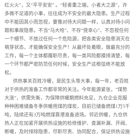
红火火”，又“平平安安” 。“轻者重之端，小者大之源”，许
多微不足道的小事，往往成为不安全的最大隐患。生产过程
中不能因其小而忽视，要像对待大问题一样，认真对待小问
题和事故隐患。不当“马大哈”、不存“侥幸心”、不忽视任何
一个细节、不放过任何一个危险源，把各类安全隐患消灭在
萌芽状态，才能确保安全生产！从最坏处着眼，做最充分的
工作，每一个主体都履职尽责，每一类风险都摸排清楚，每
一个环节都严密防范任何时候，安全生产这根弦绝不能放
松。
供热事关百姓冷暖，是民生头等大事，每一年，老百姓
对于供热的准备工作都非常的关注。今年能源紧张，“煤势
大涨”，供需失衡，为保障供暖期燃料充足，九仓企业克服
种种困难储备冬季供暖用煤的煤炭，目前已储备燃煤1万5千
吨，陆续还有3万吨燃煤靠港准备进场。邻近供暖，九仓供
热人正在加紧开展供热设施的检修维护、查漏补漏、开阀、
断暖，及时排除隐患，尽职尽责、协同配合，保证供热设施