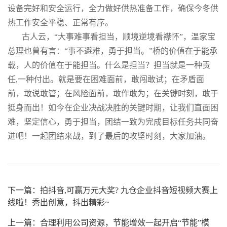
设备完好和安全运行，全力做好供热准备工作，确保今冬供
热工作安全平稳、正常有序。
古人云，“大事难事看担当，顺境逆境看襟怀”，温家宝
总理也曾有言：“事不避难，勇于担当。”桥的价值在于能承
载，人的价值在于能担当。什么是担当？担当就是一种责
任,一种付出。就是要在困难面前，敢闯敢试；在矛盾面
前，敢说敢管；在风险面前，敢作敢为；在关键时刻，敢于
挺身而出！如今在企业决战决胜的关键时期，让我们直面困
难，坚定信心，勇于担当，团结一致为完成目标任务共同奋
进吧！一起团结来战，到了最后的攻坚时刻，大家加油。
下一篇：
拍抖音,可赢万元大奖? 九仓企业抖音短视频大赛上
线啦！秀出创意，抖出精彩~
上一篇：
合理利用公司资源，节能增效一起开启“节能”模