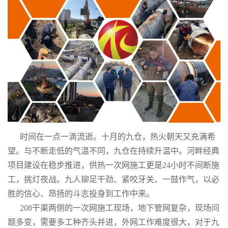
时间在一点一滴流逝。十月的九仓，热火朝天又充满希
望。与不断走低的气温不同，九仓在持续升温中。河畔经典
项目建设在稳步推进，供热一次网施工更是24小时不间断施
工，挑灯夜战。九人铆足干劲、紧咬牙关、一鼓作气，以必
胜的信心、昂扬的斗志投身到工作中来。
208干渠两侧的一次网施工现场，地下管网复杂，现场问
题多变，需要多工种齐头并进，外网工作难度很大，对于九