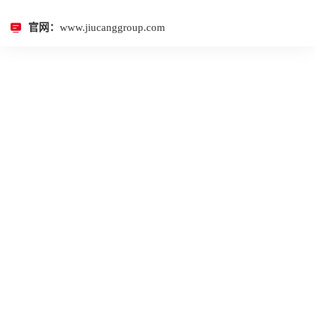
官网：
www.jiucanggroup.com